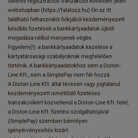
sikeres regisztrációs tranzakciót követően jelen
webshopban (https://falatozz.hu) Ön az itt
található felhasználói fiókjából kezdeményezett
későbbi fizetések a bankkártyaadatok újbóli
megadása nélkül menjenek végbe.
Figyelem(!): a bankkártyaadatok kezelése a
kártyatársasági szabályoknak megfelelően
történik. A bankkártyaadatokhoz sem a Diston-
Line Kft., sem a SimplePay nem fér hozzá.
A Diston-Line Kft. által tévesen vagy jogtalanul
kezdeményezett ismétlődő fizetéses
tranzakciókért közvetlenül a Diston-Line Kft. felel,
a Diston-Line Kft. fizetési szolgáltatójával
(SimplePay) szemben bármilyen
igényérvényesítés kizárt.