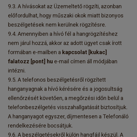
9.3. A hívásokat az Üzemeltető rögzíti, azonban
előfordulhat, hogy műszaki okok miatt bizonyos
beszélgetések nem kerülnek rögzítésre.
9.4. Amennyiben a hívó fél a hangrögzítéshez
nem járul hozzá, akkor az adott ügyet csak írott
formában e-mailben a
kapcsolat [kukac]
falatozz [pont] hu
e-mail címen áll módjában
intézni.
9.5. A telefonos beszélgetésről rögzített
hanganyagnak a hívó kérésére és a jogosultság
ellenőrzését követően, a megőrzési időn belül a
telefonbeszélgetés visszahallgatását biztosítjuk.
A hanganyagot egyszer, díjmentesen a Telefonáló
rendelkezésére bocsátjuk.
9.6. A beszélgetésekről külön hangfájl készül. A