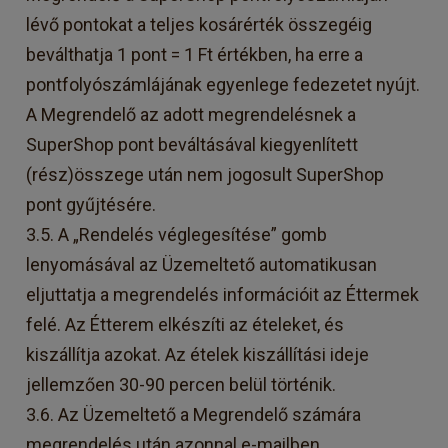
lévő pontokat a teljes kosárérték összegéig
beválthatja 1 pont = 1 Ft értékben, ha erre a
pontfolyószámlájának egyenlege fedezetet nyújt.
A Megrendelő az adott megrendelésnek a
SuperShop pont beváltásával kiegyenlített
(rész)összege után nem jogosult SuperShop
pont gyűjtésére.
3.5. A „Rendelés véglegesítése” gomb
lenyomásával az Üzemeltető automatikusan
eljuttatja a megrendelés információit az Éttermek
felé. Az Étterem elkészíti az ételeket, és
kiszállítja azokat. Az ételek kiszállítási ideje
jellemzően 30-90 percen belül történik.
3.6. Az Üzemeltető a Megrendelő számára
megrendelés után azonnal e-mailben