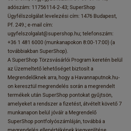
adószám: 11756114-2-43; SuperShop
Ügyfélszolgálat levelezési cím: 1476 Budapest,
Pf. 249.; e-mail cím:
ugyfelszolgalat@supershop.hu; telefonszám:
+36 1 481 6000 (munkanapokon 8:00-17:00) (a
továbbiakban SuperShop).
A SuperShop Törzsvásárlói Program keretén belül
az Üzemeltető lehetőséget biztosít a
Megrendelőknek arra, hogy a Havannaputnok.hu-
on keresztül megrendelés során a megrendelt
termékek után SuperShop pontokat gyűjtsön,
amelyeket a rendszer a fizetést, átvételt követő 7
munkanapon belül jóváír a Megrendelő
SuperShop pontfolyószámláján, továbbá a
megrendelés ellenértékének kiegyenlítése