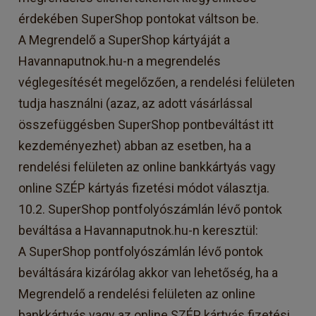
érdekében SuperShop pontokat váltson be.
A Megrendelő a SuperShop kártyáját a
Havannaputnok.hu-n a megrendelés
véglegesítését megelőzően, a rendelési felületen
tudja használni (azaz, az adott vásárlással
összefüggésben SuperShop pontbeváltást itt
kezdeményezhet) abban az esetben, ha a
rendelési felületen az online bankkártyás vagy
online SZÉP kártyás fizetési módot választja.
10.2. SuperShop pontfolyószámlán lévő pontok
beváltása a Havannaputnok.hu-n keresztül:
A SuperShop pontfolyószámlán lévő pontok
beváltására kizárólag akkor van lehetőség, ha a
Megrendelő a rendelési felületen az online
bankkártyás vagy az online SZÉP kártyás fizetési