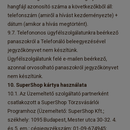
hangfájl azonosító száma a következőkből áll:
telefonszám (amiről a hívást kezdeményezte) +
dátum (amikor a hívás megtörtént).
9.7. Telefononos ügyfélszolgálatunkra beérkező
panaszokról a Telefonáló beleegyezésével
jegyzőkönyvet nem készítünk.
Ügyfélszolgálatunk felé e-mailen beérkező,
azonnal orvosolható panaszokról jegyzőkönyvet
nem készítünk.
10. SuperShop kártya használata
10.1. Az Üzemeltető szolgáltató partnerként
csatlakozott a SuperShop Törzsvásárlói
Programhoz (Üzemeltető: SuperShop Kft.;
székhely: 1095 Budapest, Mester utca 30-32. 4.
és 5. em.; cégjegyzékszám: 01-09-674945;