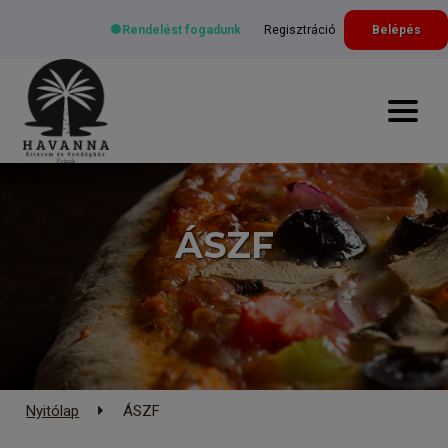
Rendelést fogadunk
Regisztráció
Belépés
ÁSZF
Nyitólap
ÁSZF