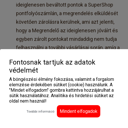
ideiglenesen beváltott pontok a SuperShop
pontfolyószámlán, a megrendelés elküldését
követően zárolásra kerülnek, ami azt jelenti,
hogy a Megrendelő az ideiglenesen jóváírt és
egyben zárolt pontokat mindaddig nem tudja
felhasználni a további vásárlásai során, amíg a
zárolás feloldásra nem kerül. A zárolás
Fontosnak tartjuk az adatok
feloldására abban az esetben kerül sor, ha a
védelmét
Megrendelő a megrendelésének értékét
A böngészési élmény fokozása, valamint a forgalom
kifizette, illetve megrendelését átvette. Az
elemzése érdekében sütiket (cookie) használunk. A
átvételt követően 7 munkanapon belül
"Mindet elfogadom" gombra kattintva hozzájárulhat a
sütik használatához. Analitika és hirdetési sütiket az
kerülnek a zárolt pontok feloldásra és
oldal nem használ!
jóváírásra.
Mindent elfogadok
További információ
A Megrendelő megrendelésének értékét
kifizette